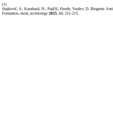
(1)
Stajković, S.; Karabasil, N.; Pajičić, Đorđe; Vasilev, D. Biogenic A
Formation.
meat_technology
2025
,
66
, 211-215.