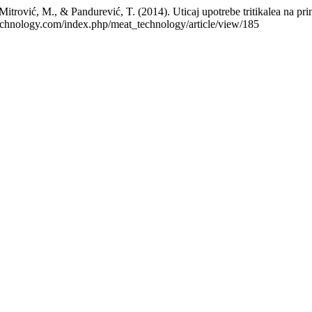
itrović, M., & Pandurević, T. (2014). Uticaj upotrebe tritikalea na prino
ttechnology.com/index.php/meat_technology/article/view/185