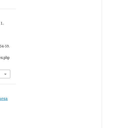
I.,
 54-59.
ex.php
mesa