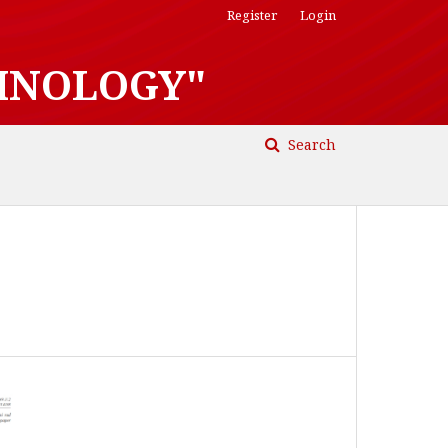
Register
Login
HNOLOGY"
Search