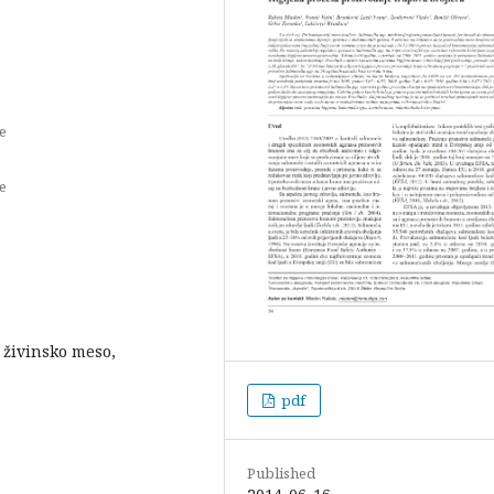
e
e
 živinsko meso,
pdf
Published