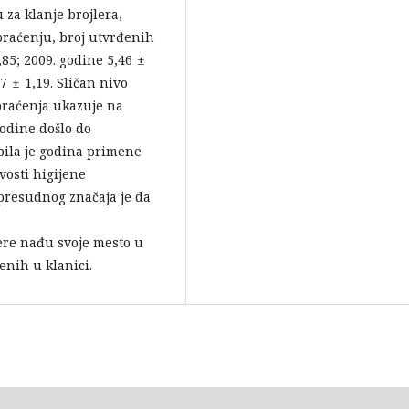
 za klanje brojlera,
praćenju, broj utvrđenih
,85; 2009. godine 5,46 ±
27 ± 1,19. Sličan nivo
 praćenja ukazuje na
godine došlo do
bila je godina primene
vosti higijene
presudnog značaja je da
re nađu svoje mesto u
nih u klanici.