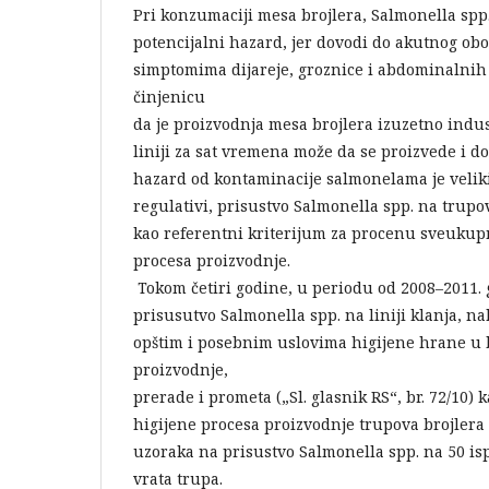
Pri konzumaciji mesa brojlera, Salmonella spp.
potencijalni hazard, jer dovodi do akutnog obol
simptomima dijareje, groznice i abdominalnih
činjenicu
da je proizvodnja mesa brojlera izuzetno indus
liniji za sat vremena može da se proizvede i do
hazard od kontaminacije salmonelama je veliki
regulativi, prisustvo Salmonella spp. na trupo
kao referentni kriterijum za procenu sveukup
procesa proizvodnje.
Tokom četiri godine, u periodu od 2008–2011. 
prisusutvo Salmonella spp. na liniji klanja, na
opštim i posebnim uslovima higijene hrane u bi
proizvodnje,
prerade i prometa („Sl. glasnik RS“, br. 72/10) k
higijene procesa proizvodnje trupova brojlera 
uzoraka na prisustvo Salmonella spp. na 50 is
vrata trupa.