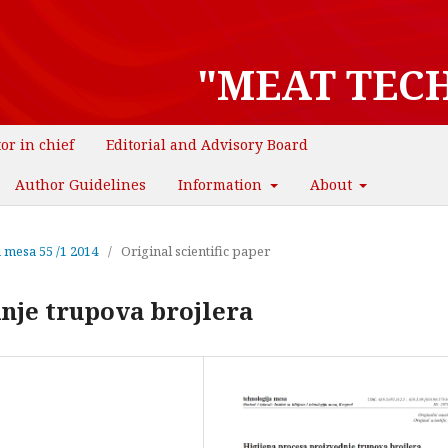
"MEAT TEC
tor in chief
Editorial and Advisory Board
Author Guidelines
Information
About
a mesa 55 /1 2014
/
Original scientific paper
nje trupova brojlera