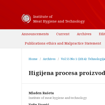
Institute of
Meat Hygiene and Technology
Announcements
Current
Archives
Edi
Publications ethics and Malpractice Statement
Home
/
Archives
/
Vol 55 No 1 (2014): Tehnologij
Higijena procesa proizvod
Mladen Rašeta
Institute of meat hygiene and technology
Vojin Vranić