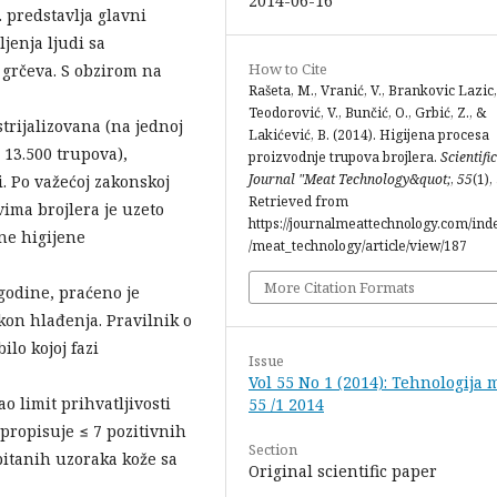
2014-06-16
 predstavlja glavni
jenja ljudi sa
How to Cite
 grčeva. S obzirom na
Rašeta, M., Vranić, V., Brankovic Lazic, 
Teodorović, V., Bunčić, O., Grbić, Z., &
trijalizovana (na jednoj
Lakićević, B. (2014). Higijena procesa
 13.500 trupova),
proizvodnje trupova brojlera.
Scientific
Journal "Meat Technology&quot;
,
55
(1),
. Po važećoj zakonskoj
Retrieved from
vima brojlera je uzeto
https://journalmeattechnology.com/ind
ne higijene
/meat_technology/article/view/187
More Citation Formats
godine, praćeno je
kon hlađenja. Pravilnik o
lo kojoj fazi
Issue
Vol 55 No 1 (2014): Tehnologija 
ao limit prihvatljivosti
55 /1 2014
propisuje ≤ 7 pozitivnih
Section
pitanih uzoraka kože sa
Original scientific paper